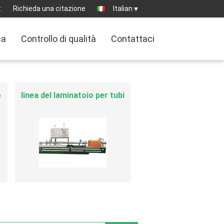
:
Richieda una citazione
Italian
ca
Controllo di qualità
Contattaci
Pompa del liquido
criogenico