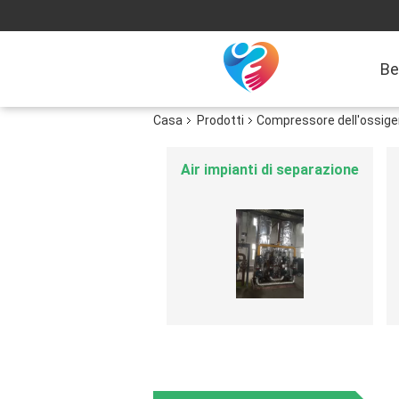
Be
Casa
Prodotti
Compressore dell'ossig
pianta della generazione
dell'idrogeno