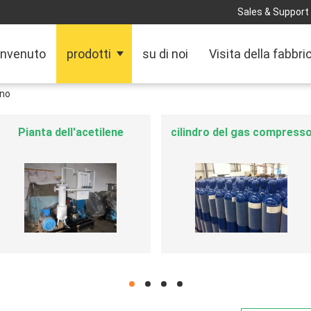
Sales & Support 
nvenuto
prodotti
su di noi
Visita della fabbri
eno
Attrezzatura industriale del
contenitore del carro
gas
armato di iso
hd
hd
hd
hd