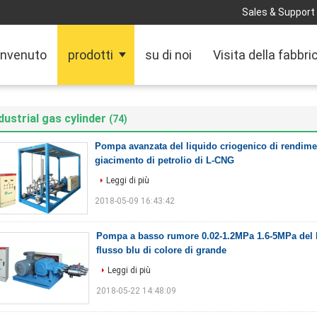
Sales & Support 
nvenuto
prodotti
su di noi
Visita della fabbri
dustrial gas cylinder
(74)
Pompa avanzata del liquido criogenico di rendime
giacimento di petrolio di L-CNG
Leggi di più
2018-05-09 16:43:42
Pompa a basso rumore 0.02-1.2MPa 1.6-5MPa del l
flusso blu di colore di grande
Leggi di più
2018-05-22 14:48:09