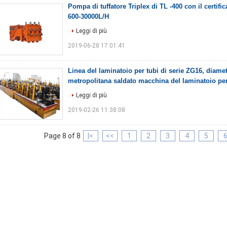
Pompa di tuffatore Triplex di TL -400 con il certifica
600-30000L/H
Leggi di più
2019-06-28 17:01:41
Linea del laminatoio per tubi di serie ZG16, diam
metropolitana saldato macchina del laminatoio per
Leggi di più
2019-02-26 11:38:08
Page 8 of 8
|<
<<
1
2
3
4
5