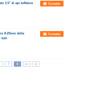
to 3,5" di api tuffatore
Contatto
etro 8-25mm della
Contatto
 tubi
6
7
8
>>
>|