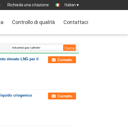
:
Richieda una citazione
Italian
ca
Controllo di qualità
Contattaci
nto elevato LNG per il
Contatto
iquido criogenico
Contatto