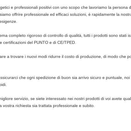
etici e professionali positivi con uno scopo che lavoriamo la persona du
siamo offrire professionale ed efficaci soluzioni, è rapidamente la nost
 esigenze.
ema completo rigoroso di controllo di qualità, tutti i prodotti sono stati
 le certificazioni del PUNTO e di CE/TPED.
 a trovare i nuovi modi ridurre il costo di produzione, di modo che pos
sicurarci che ogni spedizione di buon sia arrivo sicuro e puntuale, noi a
idi.
igliore servizio, se siete interessato nei nostri prodotti di voi avete qua
a vostra richiesta sia trattata professionale e subito.