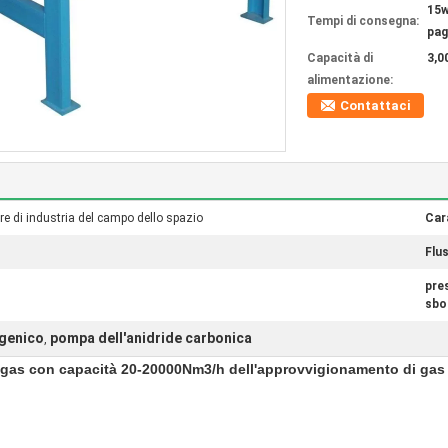
15w
Tempi di consegna:
pa
Capacità di
3,0
alimentazione:
Contattaci
are di industria del campo dello spazio
Car
Flu
pre
sbo
ogenico
pompa dell'anidride carbonica
,
el gas con capacità 20-20000Nm3/h dell'approvvigionamento di gas