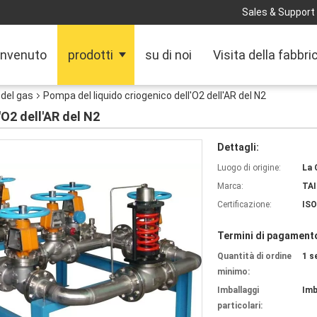
Sales & Support 
nvenuto
prodotti
su di noi
Visita della fabbri
 del gas
Pompa del liquido criogenico dell'O2 dell'AR del N2
'O2 dell'AR del N2
Dettagli:
Luogo di origine:
La 
Marca:
TAI
Certificazione:
ISO
Termini di pagamento
Quantità di ordine
1 s
minimo:
Imballaggi
Imb
particolari: