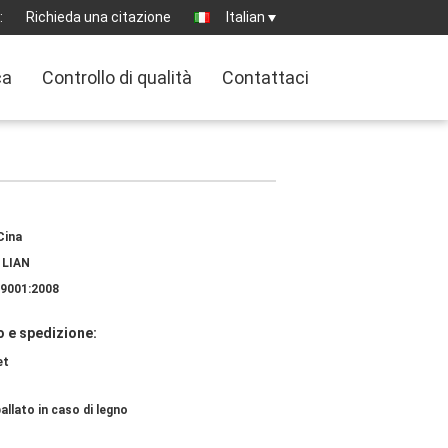
:
Richieda una citazione
Italian
ca
Controllo di qualità
Contattaci
Cina
 LIAN
9001:2008
 e spedizione:
et
allato in caso di legno