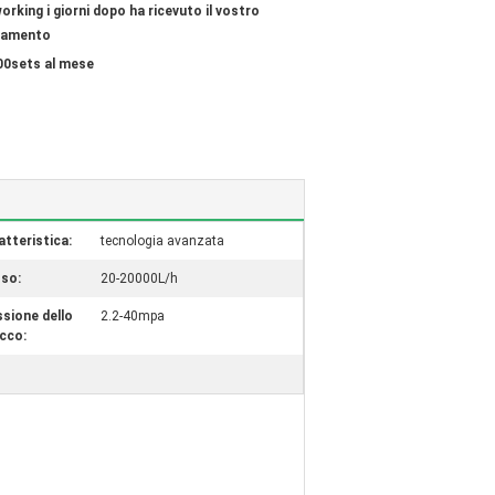
orking i giorni dopo ha ricevuto il vostro
gamento
00sets al mese
atteristica:
tecnologia avanzata
sso:
20-20000L/h
ssione dello
2.2-40mpa
cco: