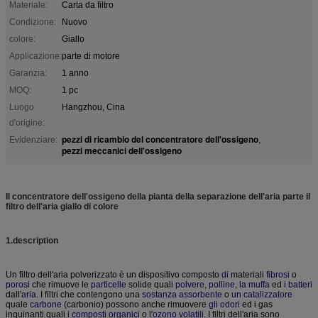
Materiale:
Carta da filtro
Condizione:
Nuovo
colore:
Giallo
Applicazione:
parte di motore
Garanzia:
1 anno
MOQ:
1 pc
Luogo
Hangzhou, Cina
d'origine:
pezzi di ricambio del concentratore dell'ossigeno
Evidenziare:
,
pezzi meccanici dell'ossigeno
Il concentratore dell'ossigeno della pianta della separazione dell'aria parte il
filtro dell'aria giallo di colore
1.description
Un filtro dell'aria polverizzato è un dispositivo composto
di
materiali
fibrosi
o
porosi
che rimuove le
particelle
solide quali
polvere
,
polline
,
la muffa
ed
i batteri
dall'
aria
. I filtri che contengono una
sostanza assorbente
o
un catalizzatore
quale
carbone
(carbonio) possono anche rimuovere
gli odori
ed i gas
inquinanti quali
i composti organici
o l'
ozono
volatili
. I filtri dell'aria sono