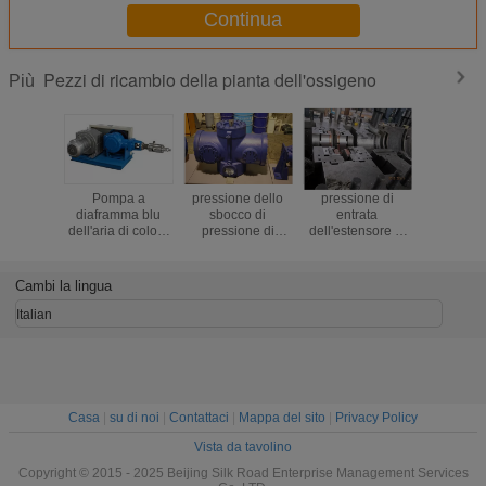
Continua
Pezzi di ricambio della pianta dell'ossigeno
Più
Pompa a
pressione dello
pressione di
16T / Est
diaframma blu
sbocco di
entrata
250nm3 d
dell'aria di colore
pressione di
dell'estensore di
del cons
D130L20-200 per
entrata
Tuobo di potere
acqua 
la pianta
dell'estensore
dell'asse dei pezzi
Coolong/p
dell'ossigeno,
1.51mpa di Tuobo
di ricambio della
di H 0.
Cambi la lingua
lunga vita
di potere dell'asse
pianta
38.3KW 0.49mpa
dell'ossigeno
Italian
43KW 0.47mpa
Casa
|
su di noi
|
Contattaci
|
Mappa del sito
|
Privacy Policy
Vista da tavolino
Copyright © 2015 - 2025 Beijing Silk Road Enterprise Management Services