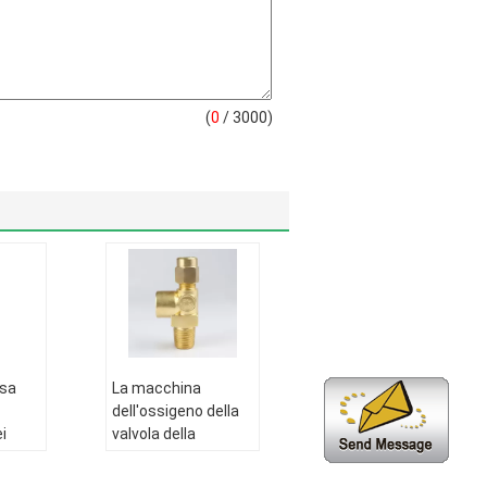
(
0
/ 3000)
ssa
La macchina
dell'ossigeno della
i
valvola della
io del
bombola a gas di QF
e
-2D parte la