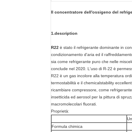
Il concentratore dell'ossigeno del refr
1.description
R22
è stato il refrigerante dominante in con
condizionamento d'aria ed il raffreddamento 
sia come refrigerante puro che nelle miscele
conclude nel 2020. L'uso di R-22 è permesso
R22 è un gas incolore alla temperatura ordin
termostabilità e il chemicalstability eccelle
ricambiare compressore, come refrigerante ne
insetticida ed aerosol per la pittura di sp
macromolecolari fluorati.
Proprietà:
Un
Formula chimica