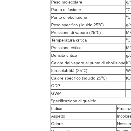
Peso molecolare
g/
Punto di fusione
℃
Punto di ebollizione
℃
Peso specifico (liquido 25℃)
g/
Pressione di vapore (25℃)
M
Temperatura critica
℃
Pressione critica
M
Densità critica
g/
Calore del vapore al punto di ebollizione
KJ
Idrosolubilità (25℃)
W
Calore specifico (liquido 25℃)
KJ
ODP
GWP
Specificazione di qualità:
Indice
Prestaz
Aspetto
Incolor
Odore
Nessun