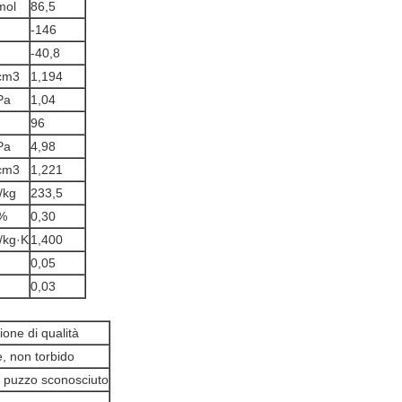
mol
86,5
-146
-40,8
cm3
1,194
Pa
1,04
96
Pa
4,98
cm3
1,221
/kg
233,5
%
0,30
/kg·K
1,400
0,05
0,03
ione di qualità
e, non torbido
 puzzo sconosciuto