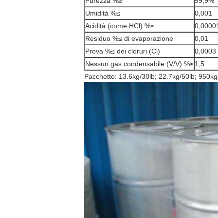
Purezza %≥
99,9%
Umidità %≤
0,001
Acidità (come HCl) %≤
0,0000
Residuo %≤ di evaporazione
0,01
Prova %≤ dei cloruri (Cl)
0,0003
Nessun gas condensabile (V/V) %≤
1,5
Pacchetto: 13.6kg/30lb; 22.7kg/50lb; 950kg