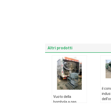
Altri prodotti
il co
indus
Vuoto della
dell'
bombola a gas
forno
dell'isolamento
220V