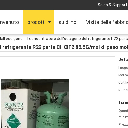
Sales & Support 
nvenuto
prodotti
su di noi
Visita della fabbri
dell'ossigeno
Il concentratore dell'ossigeno del refrigerante R22 par
el refrigerante R22 parte CHCIF2 86.5G/mol di peso mo
Detta
Luogo 
Marca
Certif
Numer
Term
Quant
minim
Prezz