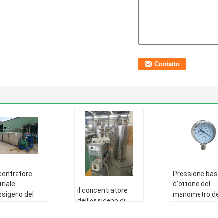
ncentratore
Pressione ba
triale
d'ottone del
il concentratore
ossigeno del
manometro de
dell'ossigeno di
 3-16KW parte
pezzi di ricamb
potere 0.75KW
/380V
concentrator