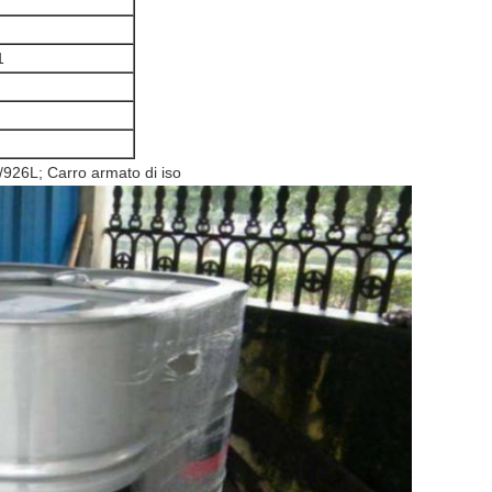
1
/926L; Carro armato di iso