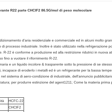
igerante R22 parte CHCIF2 86.5G/mol di peso molecolare
dizionamento d'aria residenziale e commerciale ed in alcuni molto grandi
di processo industriale. Inoltre è stato utilizzato nella refrigerazione 
. R-22 è conforme a produzione ed alla restrizione ridutrici in nuova a
 fino a vuotare il rifornimento R-22.
aria e un liquido incolore & trasparente sotto la pressione di se stess
nti, incapace di eroderlo i metalli ed è un refrigerante per la bassa temp
l sistema di aero-condizione di industriale, dell'annuncio pubblicitario
ruzzatura; per produrre estinzione del agent1211; Come la materia prima
ità
HCFC-22
CHClF2