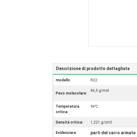
Descrizione di prodotto dettagliata
modello:
R22
86,5 g/mol
Peso molecolare:
Temperatura
96℃
critica:
Densità critica:
1,221 g/cm3
parti del carro armato
Evidenziare: