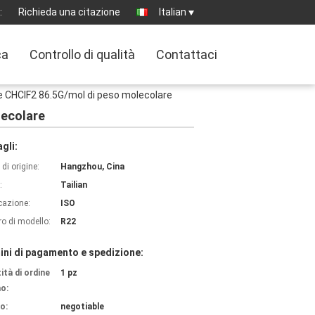
:
Richieda una citazione
Italian
ca
Controllo di qualità
Contattaci
te CHCIF2 86.5G/mol di peso molecolare
lecolare
gli:
di origine:
Hangzhou, Cina
:
Tailian
icazione:
ISO
o di modello:
R22
ini di pagamento e spedizione:
ità di ordine
1 pz
o:
o:
negotiable