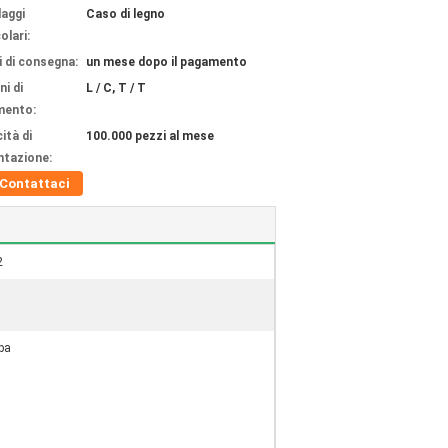
laggi
Caso di legno
olari:
 di consegna:
un mese dopo il pagamento
ni di
L / C, T / T
mento:
ità di
100.000 pezzi al mese
ntazione:
Contattaci
2
℃
pa