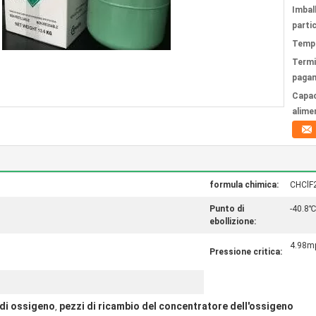
Imbal
partic
Tempi
Termi
paga
Capac
alime
formula chimica:
CHClF
Punto di
-40.8
ebollizione:
4.98m
Pressione critica:
 di ossigeno
pezzi di ricambio del concentratore dell'ossigeno
,