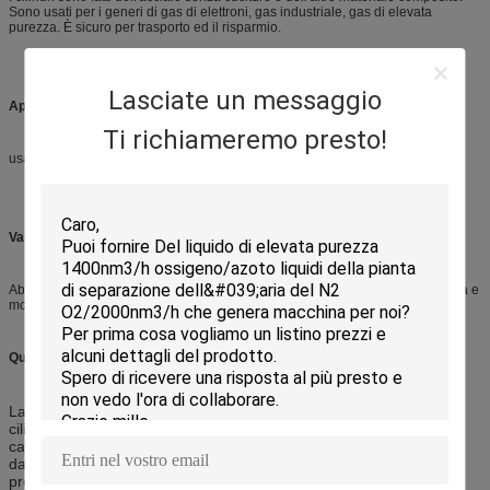
Sono usati per i generi di gas di elettroni, gas industriale, gas di elevata
purezza. È sicuro per trasporto ed il risparmio.
Lasciate un messaggio
Applicazioni:
Ti richiameremo presto!
usato per i generi di gas medico, industriale, & di grande purezza.
Vantaggio competitivo:
Abbiamo esportato a molti paesi ed all'anno di aree molto. Abbiamo il sistema e
molto prezzi ragionevoli rigorosi di controllo di qualità.
Qualità:
La materia prima superiore sarà adottata, la nostra fabbrica del
cilindro possiede il certificato ISO9001 e siamo stati in questo
campo di più di 20 anni, il nostro prodotto è stato venduto quasi
dappertutto, particolarmente con il mercato in Africa e l'Asia, la
prova rigorosa trattata avanzata e la fiducia entrambe del nostro