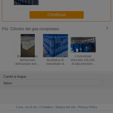
cuciture 52L per il gas ISO9809-1
di elevata purezza
Continua
Cilindro del gas compresso
Più
Bombola a gas
Bombola a gas
L'industriale
Il colore
dell'acciaio
facoltativa di
d'acciaio 10L/16L
personaliz
dell'acciaio senza
industriale di
di alta pressione
cilindro 8L
cuciture
colore
comprime la
ISO9809
bombola a gas,
gas com
l'altezza 495-
dell'accia
Cambi la lingua
1000MM
cucit
Italian
Casa
|
su di noi
|
Contattaci
|
Mappa del sito
|
Privacy Policy