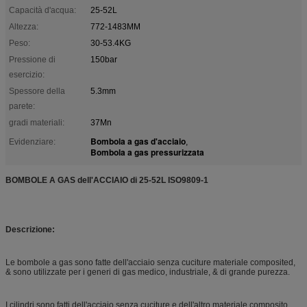
Capacità d'acqua:
25-52L
Altezza:
772-1483MM
Peso:
30-53.4KG
Pressione di
150bar
esercizio:
Spessore della
5.3mm
parete:
gradi materiali:
37Mn
Bombola a gas d'acciaio
Evidenziare:
,
Bombola a gas pressurizzata
BOMBOLE A GAS dell'ACCIAIO di 25-52L ISO9809-1
Descrizione:
Le bombole a gas sono fatte dell'acciaio senza cuciture materiale composited,
& sono utilizzate per i generi di gas medico, industriale, & di grande purezza.
I cilindri sono fatti dell'acciaio senza cuciture e dell'altro materiale composito.