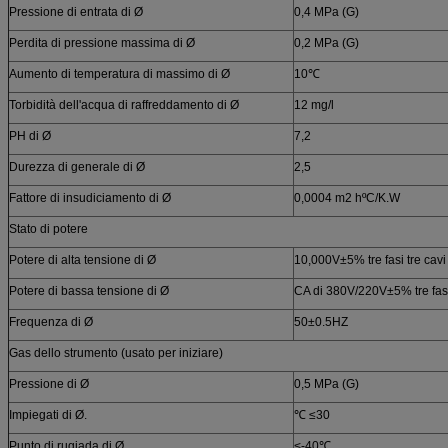
Pressione di entrata di Ø
0,4 MPa (G)
Perdita di pressione massima di Ø
0,2 MPa (G)
Aumento di temperatura di massimo di Ø
10℃
Torbidità dell'acqua di raffreddamento di Ø
12 mg/l
PH di Ø
7,2
Durezza di generale di Ø
2,5
Fattore di insudiciamento di Ø
0,0004 m2 hºC/K.W
Stato di potere
Potere di alta tensione di Ø
10,000V±5% tre fasi tre cavi
Potere di bassa tensione di Ø
CA di 380V/220V±5% tre fasi
Frequenza di Ø
50±0.5HZ
Gas dello strumento (usato per iniziare)
Pressione di Ø
0,5 MPa (G)
Impiegati di Ø.
℃ ≤30
Punto di rugiada di Ø
<-40℃