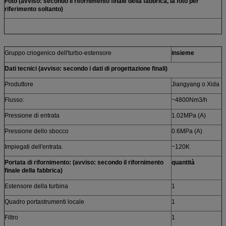
Foto (avviso: secondo il rifornimento finale della fabbrica, la foto per
riferimento soltanto)
Gruppo criogenico dell'turbo-estensore
insieme
Dati tecnici (avviso: secondo i dati di progettazione finali)
Produttore
Jiangyang o Xida
Flusso:
~4800Nm3/h
Pressione di entrata
1.02MPa (A)
Pressione dello sbocco
0.6MPa (A)
Impiegati dell'entrata.
~120K
Portata di rifornimento: (avviso: secondo il rifornimento
quantità
finale della fabbrica)
Estensore della turbina
1
Quadro portastrumenti locale
1
Filtro
1