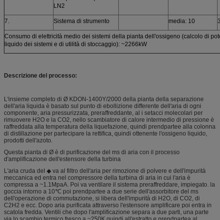
LN2
7.
Sistema di strumento
media: 10
Consumo di elettricità medio dei sistemi della pianta dell'ossigeno (calcolo di pot
liquido dei sistemi e di utilità di stoccaggio): ~2266kW
Descrizione del processo:
L'insieme completo di Ø KDON-1400Y/2000 della pianta della separazione
dell'aria liquida è basato sul punto di ebollizione differente dell'aria di ogni
componente, aria pressurizzata, preraffreddante, al i setacci molecolari per
rimuovere H2O e la CO2, nello scambiatore di calore intermedio di pressione è
raffreddata alla temperatura della liquefazione, quindi prendpartee alla colonna
di distillazione per partecipare la rettifica, quindi ottenente l'ossigeno liquido,
prodotti dell'azoto.
Questa pianta di Ø è di purificazione del ms di aria con il processo
d'amplificazione dell'estensore della turbina
L'aria cruda del ◆ va al filtro dell'aria per rimozione di polvere e dell'impurità
meccanica ed entra nel compressore della turbina di aria in cui l'aria è
compressa a ~1.1MpaA. Poi va ventilare il sistema preraffreddare, impiegato. la
goccia intorno a 10℃ poi prendpartee a due serie dell'assorbitore del ms
dell'operazione di commutazione, si libera dell'impurità di H2O, di CO2, di
C2H2 e ecc. Dopo aria purificata attraverso l'estensore amplificare poi entra in
scatola fredda. Ventili che dopo l'amplificazione separa a due parti, una parte
via lo scambio termico fresco a ~250K quindi all'estratto e prendpartea al