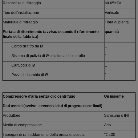
Resistenza di filtraggio
≤0.65KPa
Tipo dell'installazione
Verticale
Materiale di filtraggio
Fibra di pianta
Portata di rifornimento (avviso: secondo il rifornimento
quantità
finale della fabbrica)
Corpo di filtro da Ø
1
Sistema di pulizia di Ø e sistema di controllo
1
Cartuccia di Ø
1
Pezzi di ricambio di Ø
1
Compressore d'aria senza olio centrifugo
Un insieme
Dati tecnici (avviso: secondo i dati di progettazione finali)
Produttore
Samsung o IHI
Media di compressione
Aria
Impiegati di raffreddamento della presa di acqua.
℃ ≤30