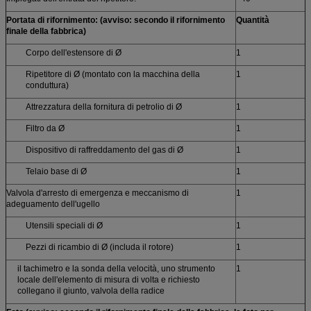
Portata di rifornimento: (avviso: secondo il rifornimento
Quantità
finale della fabbrica)
Corpo dell'estensore di Ø
1
Ripetitore di Ø (montato con la macchina della
1
conduttura)
Attrezzatura della fornitura di petrolio di Ø
1
Filtro da Ø
1
Dispositivo di raffreddamento del gas di Ø
1
Telaio base di Ø
1
Valvola d'arresto di emergenza e meccanismo di
1
adeguamento dell'ugello
Utensili speciali di Ø
1
Pezzi di ricambio di Ø (includa il rotore)
1
il tachimetro e la sonda della velocità, uno strumento
1
locale dell'elemento di misura di volta e richiesto
collegano il giunto, valvola della radice