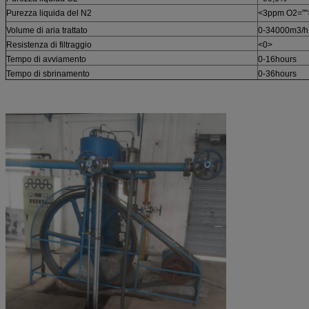
Purezza liquida del N2
<3ppm O2=""
Volume di aria trattato
0-34000m3/h
Resistenza di filtraggio
<0>
Tempo di avviamento
0-16hours
Tempo di sbrinamento
0-36hours