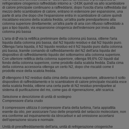
refrigeratore criogenico raffreddato intorno a ~243K quindi va allo scambiatore
di calore principale continuano a raffreddarsi, dopo l'uscita d'aria raffreddata dal
mezzo dello scambiatore di calore, entrano in estensore per espansione, una
parte di aria che dopo che l'espansione entra in scambiatore di calore quindi
riscaldano escono della scatola fredda, un'altra parte prendparteono alla
colonna superiore direttamente; un'altra parte di aria con riflusso raffreddato a
gas a tipo liquido, via espansione criogenica dell'estensore poi invia alla
colonna più bassa
L'aria di Ø via la rettifica preliminare della colonna più bassa, ottiene l'aria
liquida dalla colonna più bassa, dal N2 liquido residuo e dal N2 liquido puro.
Ottenga l'aria liquida, il N2 liquido residuo ed il N2 liquido puro dalla colonna
più bassa, tramite comando di raffreddamento del N2 dell'aria liquida del
dispositivo di raffreddamento liquido del sottomarino alla colonna superiore.
Con ulteriore rettifica della colonna superiore, ottenga 99,6% O2 liquidi dal
fondo della colonna superiore, come prodotto dalla scatola fredda. Dalla cima
della colonna accessoria ottenga un certo N2, dopo che riscaldi come il
prodotto esce della scatola fredda.
Ø ottengono il N2 residuo dalla cima della colonna superiore, attraverso il sotto
dispositivo di raffreddamento e lo scambiatore di calore principale riscalda esce
della scatola fredda, ottiene una certa parte di N2 residuo prendpartee al
sistema di purificazione del ms, come gas di rigenerazione, altri scarica.
Selezione e descrizione di unità di sostegno
Compressore d'aria crudo
Il compressore utilizza il compressore d'aria della turbina, l'aria appiattita
esente da olio, per assicurare l'uso delle proprietà del setaccio molecolare, non
era conforme ad inquinamento da idrocarburi e ad omissione accertarsi
dell'operazione sicura e normale.
Unità di preraffreddamento dell'aria, unità di refrigerazione criogeniche