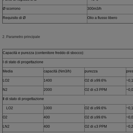
Ø scorrono
300m3/h
Requisito di Ø
Olio a flusso libero
2. Parametro principale
Capacità e purezza (contenitore freddo di sbocco):
Ⅰ di stato di progettazione
Media
capacità (Nm3/h)
purezza
pre
LO2
1400
O2 di ≥99.6%
~0,
N2
2000
O2 di ≤3 PPM
~0,
Ⅱ di stato di progettazione
LO2
1000
O2 di ≥99.6%
~0,
O2
400
O2 di ≥99.6%
~0,
LN2
400
O2 di ≤3 PPM
~0,