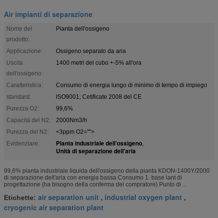
Air impianti di separazione
Nome del
Pianta dell'ossigeno
prodotto:
Applicazione:
Ossigeno separato da aria
Uscita
1400 metri del cubo +-5% all'ora
dell'ossigeno:
Caratteristica:
Consumo di energia lungo di minimo di tempo di impiego
standard:
ISO9001; Cetificate 2008 del CE
Purezza O2:
99,6%
Capacità del N2:
2000Nm3/h
Purezza del N2:
<3ppm O2="">
Pianta industriale dell'ossigeno
Evidenziare:
,
Unità di separazione dell'aria
99,6% pianta industriale liquida dell'ossigeno della pianta KDON-1400Y/2000
di separazione dell'aria con energia bassa Consumo 1. base lant di
progettazione (ha bisogno della conferma del compratore) Punto di ...
air separation unit
industrial oxygen plant
Etichette:
,
,
cryogenic air separation plant