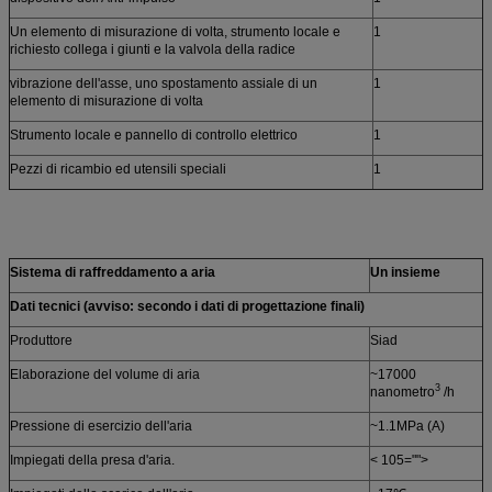
Un elemento di misurazione di volta, strumento locale e
1
richiesto collega i giunti e la valvola della radice
vibrazione dell'asse, uno spostamento assiale di un
1
elemento di misurazione di volta
Strumento locale e pannello di controllo elettrico
1
Pezzi di ricambio ed utensili speciali
1
Sistema di raffreddamento a aria
Un insieme
Dati tecnici (avviso: secondo i dati di progettazione finali)
Produttore
Siad
Elaborazione del volume di aria
~17000
3
nanometro
/h
Pressione di esercizio dell'aria
~1.1MPa (A)
Impiegati della presa d'aria.
< 105="">