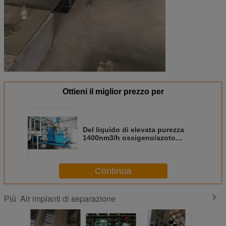
Ottieni il miglior prezzo per
Del liquido di elevata purezza
1400nm3/h ossigeno/azoto
liquidi della pianta di
separazione dell'aria del N2
O2/2000nm3/h che genera
Continua
macchina
Air impianti di separazione
Più