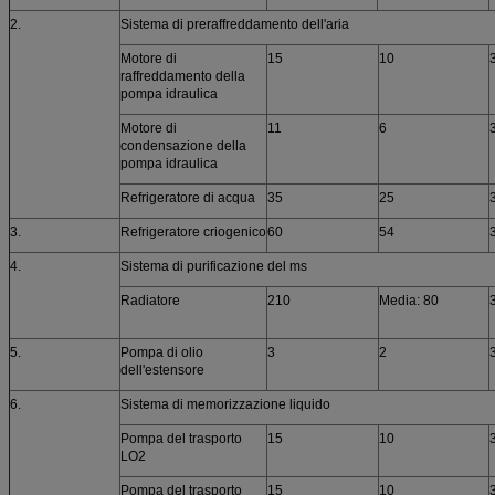
2.
Sistema di preraffreddamento dell'aria
Motore di
15
10
raffreddamento della
pompa idraulica
Motore di
11
6
condensazione della
pompa idraulica
Refrigeratore di acqua
35
25
3.
Refrigeratore criogenico
60
54
4.
Sistema di purificazione del ms
Radiatore
210
Media: 80
5.
Pompa di olio
3
2
dell'estensore
6.
Sistema di memorizzazione liquido
Pompa del trasporto
15
10
LO2
Pompa del trasporto
15
10