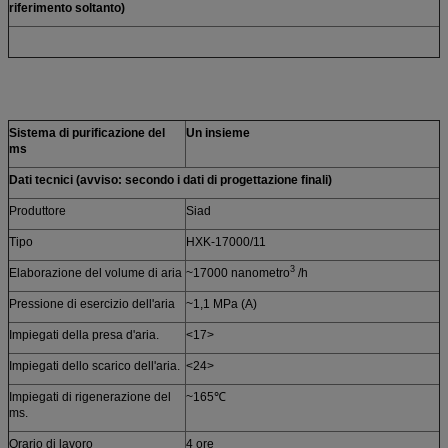
riferimento soltanto)
Sistema di purificazione del
Un insieme
ms
Dati tecnici (avviso: secondo i dati di progettazione finali)
Produttore
Siad
Tipo
HXK-17000/11
3
Elaborazione del volume di aria
~17000 nanometro
/h
Pressione di esercizio dell'aria
~1,1 MPa (A)
Impiegati della presa d'aria.
<17>
Impiegati dello scarico dell'aria.
<24>
Impiegati di rigenerazione del
~165℃
ms.
Orario di lavoro
4 ore