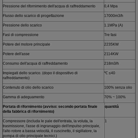
Pressione del rifornimento dell'acqua di raffreddamento
0,4 Mpa
Flusso dello scarico di progettazione
17000m3/h
Pressione dello scarico
1.1MPa (A)
Fasi di compressione
Tre fasi
Potere del motore principale
2235KW
Potere dell'asse
2114KW
Consumo dell'acqua di raffreddamento
218m3/h
Impiegati dello scarico. (dopo il dispositivo di
℃ ≤40
raffreddamento)
Contenuto di olio dello scarico
100% senza olio
Gamma di adeguamento
70% ~ 100%
Portata di rifornimento (avviso: secondo portata finale
quantità
della fabbrica di rifornimento)
Compressore (includa le pale dell'entrata, la voluta, la
1
trasmissione, l'asse di ingranaggio dell'impulso principale,
l'alto rotore a bassa velocità, il cuscinetto, il sigillatore, la
pompa di olio principale tecnici.)