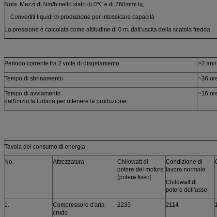
Nota: Mezzi di Nm/h nello stato di 0℃ e di 760mmHg,
Convertiti liquidi di produzione per intossicare capacità
La pressione è calcolata come altitudine di 0 m. dall'uscita della scatola fredda
Periodo corrente fra 2 volte di disgelamento
>2 ann
Tempo di sbrinamento
~36 or
Tempo di avviamento
~16 or
dall'inizio la turbina per ottenere la produzione
Tavola del consumo di energia
No.
Attrezzatura
Chilowatt di
Condizione di
potere del motore
lavoro normale
(potere fisso)
Chilowatt di
potere dell'asse
1.
Compressore d'aria
2235
2114
crudo