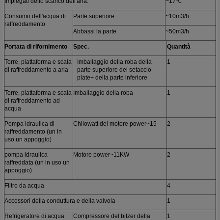
Impiegati dello scarico dell'aria.
~17℃
Consumo dell'acqua di
Parte superiore
~10m3/h
raffreddamento
Abbassi la parte
~50m3/h
Portata di rifornimento
Spec.
Quantità
Torre, piattaforma e scala
Imballaggio della roba della
1
di raffreddamento a aria
parte superiore del setaccio
plate+ della parte inferiore
Torre, piattaforma e scala
Imballaggio della roba
1
di raffreddamento ad
acqua
Pompa idraulica di
Chilowatt del motore power~15
2
raffreddamento (un in
uso un appoggio)
pompa idraulica
Motore power~11KW
2
raffreddata (un in uso un
appoggio)
Filtro da acqua
4
Accessori della conduttura e della valvola
1
Refrigeratore di acqua
Compressore del bitzer della
1