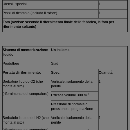
Utensili speciali
1
Pezzi di ricambio (includa il rotore)
1
Foto (avviso: secondo il rifornimento finale della fabbrica, la foto per
riferimento soltanto)
Sistema di memorizzazione
Un insieme
liquido
Produttore
Siad
Portata di rifornimento:
Spec.
Quantità
Serbatoio liquido O2 (che
Verticale, isolamento della
1
monta al sito)
perlite
(rifornimento del compratore)
3
Efficace volume 300 m.
Pressione di normale di
pressione di progettazione
Serbatoio liquido del N2 (che
Verticale, isolamento della
1
monta al sito)
perlite
(rifornimento del compratore)