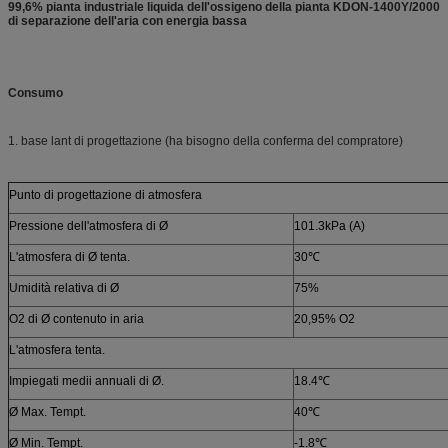
99,6% pianta industriale liquida dell'ossigeno della pianta KDON-1400Y/2000
di separazione dell'aria con energia bassa
Consumo
1. base lant di progettazione (ha bisogno della conferma del compratore)
Punto di progettazione di atmosfera
Pressione dell'atmosfera di Ø
101.3kPa (A)
L'atmosfera di Ø tenta.
30℃
Umidità relativa di Ø
75%
O2 di Ø contenuto in aria
20,95% O2
L'atmosfera tenta.
Impiegati medii annuali di Ø.
18.4℃
Ø Max. Tempt.
40℃
Ø Min. Tempt.
-1.8℃