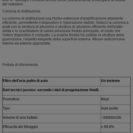
del radiatore.
Colonna di distillazione
La colonna di distillazione usa l'turbo-estensore d'amplificazione altamente
efficiente, permettente il dispositivo è l'operazione stabile; Setacci la colonna a
piatti con la struttura di alluminio e struttura di alluminio efficiente dell'piatto-
aletta e lo scambiatore di calore principale freddo principale, di modo che
l'intero dispositivo è compatto. La scatola fredda ha saldato la struttura della
guarnizione, l'aspetto elegante della superficie esterna. Misure anticorrosive
interne ed esterne approntate.
Portata di rifornimento
Filtro dell'aria pulito di auto
Un insieme
Dati tecnici (avviso: secondo i dati di progettazione finali)
Produttore
Wuyi
Tipo
Auto pulito
Volume di aria trattato
~34000m3/h
Efficacità del filtraggio
≥ 99.8%