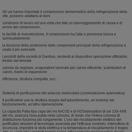
Gli usi hanno importato il compressore semiermetico della refrigerazione della
vite, possono adattarsi al duro
condizioni di lavoro ed una volta che fate un danneggiamento di causa e di
errore del compressore,
la facilità di manutenzione. Il compressore ha l'alta e pressione bassa e
surriscaldamento
la funzione della protezione dalle componenti principali della refrigerazione è
usata il più avanzato
I prodotti della società di Danfoss, rendenti al dispositivo operazione affidabile;
freddo dal termale
valvola da regolare, evaporatore laminato per calore efficiente, scambiatori di
calore, livello di espansione
efficienza, struttura compatta, ecc…
Sistema di purificazione del setaccio molecolare (commutazione automatica)
Il purificatore usa la struttura doppia dell'adsorbimento, un insieme nel
funzionamento, un'altra rigenerazione.
La capacità Palla tipa capa del ms forCO2 e di H2Oadsorption di usi 13X-4X8
del ms, assicura l'aria pulita nella colonna, di modo che l'intera colonna di
distillazione funziona più lungamente. L'uso del riscaldamento elettrico dei
purificatori stranieri di tecnologia avanzata per l'efficace controllo, interruttore di
sicurezza, impedire la stufa elettrica e la temperatura di riscaldamento è troppo
alto- e - asciughi i condotti termici nocivi, efficacemente prolunganti la durata