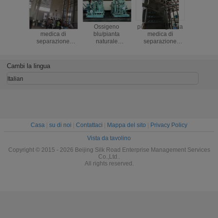
assa di
Pianta criogenica
Ossigeno
pianta criogenica
Scivolo liq
azione
medica di
blu/pianta
medica di
³ /h della
ria del
separazione
naturale
separazione
2000
sumo
dell'aria
3795×3029×2420mm
dell'aria di
dell'ossi
di separazione
pressione bassa
grand
aria/del
della pianta
mont
Cambi la lingua
compressore
dell'ossigeno
l'attrez
100m3/h
d'officin
Italian
separa
dell'a
Casa
|
su di noi
|
Contattaci
|
Mappa del sito
|
Privacy Policy
Vista da tavolino
Copyright © 2015 - 2026 Beijing Silk Road Enterprise Management Services
Co.,Ltd..
All rights reserved.