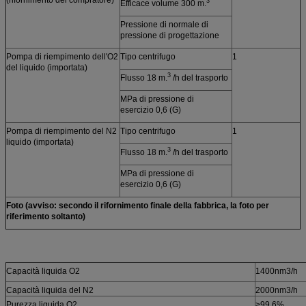
3
Efficace volume 300 m.
Pressione di normale di
pressione di progettazione
Pompa di riempimento dell'O2
Tipo centrifugo
1
del liquido (importata)
3
Flusso 18 m.
/h del trasporto
MPa di pressione di
esercizio 0,6 (G)
Pompa di riempimento del N2
Tipo centrifugo
1
liquido (importata)
3
Flusso 18 m.
/h del trasporto
MPa di pressione di
esercizio 0,6 (G)
Foto (avviso: secondo il rifornimento finale della fabbrica, la foto per
riferimento soltanto)
Capacità liquida O2
1400nm3/h
Capacità liquida del N2
2000nm3/h
Purezza liquida O2
>99,6%