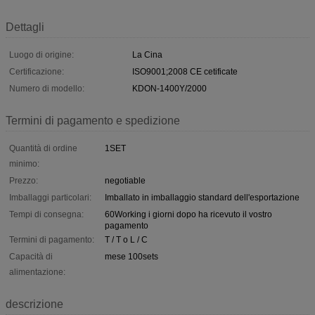
Dettagli
Luogo di origine:
La Cina
Certificazione:
ISO9001;2008 CE cetificate
Numero di modello:
KDON-1400Y/2000
Termini di pagamento e spedizione
Quantità di ordine
1SET
minimo:
Prezzo:
negotiable
Imballaggi particolari:
Imballato in imballaggio standard dell'esportazione
Tempi di consegna:
60Working i giorni dopo ha ricevuto il vostro
pagamento
Termini di pagamento:
T / T o L / C
Capacità di
mese 100sets
alimentazione:
descrizione