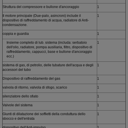
Struttura del compressore e bullone d'ancoraggio
1
Il motore principale (Due-palo, asincroni) include il
1
dispositivo di raffreddamento di acqua, radiatore di Anti-
condensazione.
coppia e guardia
1
Insieme completo di lub. sistema (includa: serbatoio
1
dell'olio, radiatore, pompa ausiliaria, filtro, dispositivo di
raffreddamento, cappucci, base e bullone d'ancoraggio
ecc.)
sistema di gas, di petrolio, delle tubature dell'acqua e degli
1
accessori del tubo
Dispositivo di raffreddamento del gas
1
valvola di ritorno, valvola di sfogo, scarico
1
silenziatore dello sfiato
1
Valvole del sistema
1
Giunti di dilatazione dei soffietti della conduttura dello
1
sbocco e dell'entrata
dispositivo dell'Anti-impulso
1