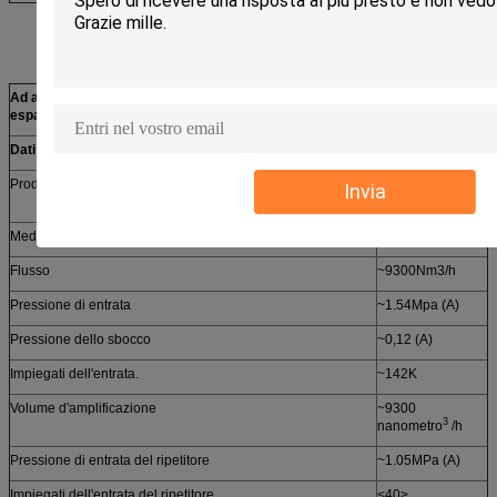
Ad alta temperatura. gruppo d'amplificazione di
Un insieme
espansione della turbina
Dati tecnici (avviso: secondo i dati di progettazione finali)
Produttore
Sichuan o
Invia
Hangyang
Media di funzionamento
aria
Flusso
~9300Nm3/h
Pressione di entrata
~1.54Mpa (A)
Pressione dello sbocco
~0,12 (A)
Impiegati dell'entrata.
~142K
Volume d'amplificazione
~9300
3
nanometro
/h
Pressione di entrata del ripetitore
~1.05MPa (A)
Impiegati dell'entrata del ripetitore.
<40>