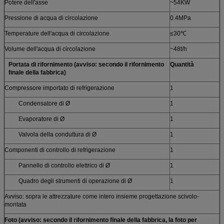
Potere dell'asse
~54KW
Pressione di acqua di circolazione
0.4MPa
Temperature dell'acqua di circolazione.
≤30℃
Volume dell'acqua di circolazione
~48t/h
Portata di rifornimento (avviso: secondo il rifornimento
Quantità
finale della fabbrica)
Compressore importato di refrigerazione
1
Condensatore di Ø
1
Evaporatore di Ø
1
Valvola della conduttura di Ø
1
Componenti di controllo di refrigerazione
1
Pannello di controllo elettrico di Ø
1
Quadro degli strumenti di operazione di Ø
1
Avviso: sopra le attrezzature come intero insieme progettazione scivolo-
montata
Foto (avviso: secondo il rifornimento finale della fabbrica, la foto per