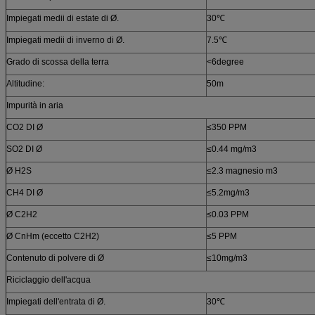
Impiegati medii di estate di Ø.
30℃
Impiegati medii di inverno di Ø.
7.5℃
Grado di scossa della terra
<6degree
Altitudine:
50m
Impurità in aria
CO2 DI Ø
≤350 PPM
SO2 DI Ø
≤0.44 mg/m3
Ø H2S
≤2.3 magnesio m3
CH4 DI Ø
≤5.2mg/m3
Ø C2H2
≤0.03 PPM
Ø CnHm (eccetto C2H2)
≤5 PPM
Contenuto di polvere di Ø
≤10mg/m3
Riciclaggio dell'acqua
Impiegati dell'entrata di Ø.
30℃