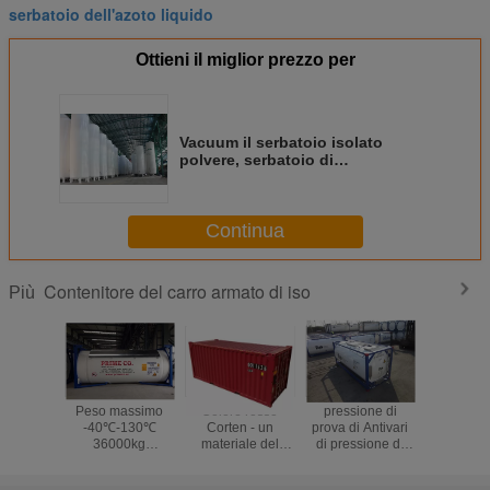
serbatoio dell'azoto liquido
Ottieni il miglior prezzo per
Vacuum il serbatoio isolato
polvere, serbatoio di
LC2H4/LH2/SALMONE
AFFUMICATO
Continua
Contenitore del carro armato di iso
Più
Peso massimo
Colore rosso
pressione di
L'iso ha ce
-40℃-130℃
Corten - un
prova di Antivari
il col
36000kg
materiale del
di pressione di
facoltati
dell'all'aceto T11
contenitore del
esercizio di
containe
di iso della
carro armato di
Antivari del
serbatoio 